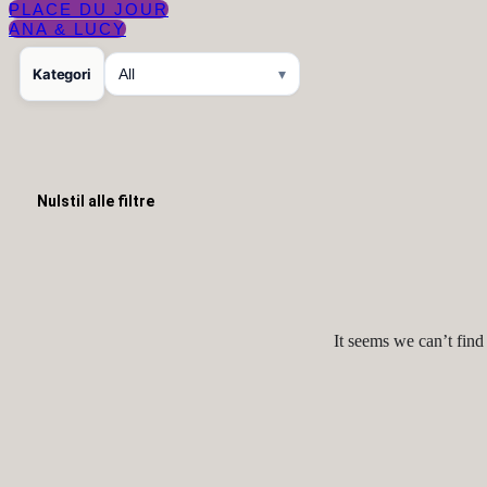
PLACE DU JOUR
ANA & LUCY
Kategori
All
▾
Nulstil alle filtre
It seems we can’t find