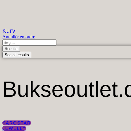
Kurv
Annullér en ordre
Search
...
Results
See all results
Bukseoutlet.
KAROSTAR
JEWELLY