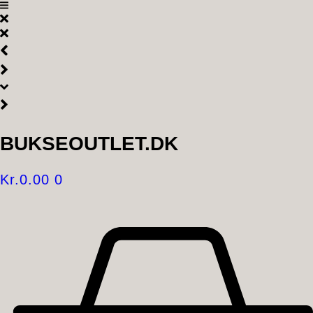
Videre
til
indhold
BUKSEOUTLET.DK
Kr.
0.00
0