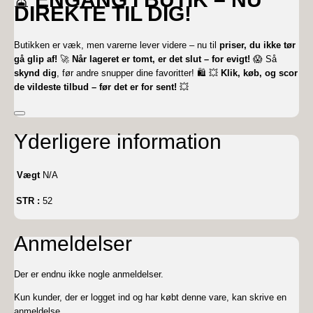
DIREKTE TIL DIG!
Butikken er væk, men varerne lever videre – nu til
priser, du ikke tør
gå glip af!
🚀
Når lageret er tomt, er det slut – for evigt!
😱 Så
skynd dig
, før andre snupper dine favoritter! 🛍️ 💥
Klik, køb, og scor
de vildeste tilbud – før det er for sent!
💥
Yderligere information
Vægt
N/A
STR :
52
Anmeldelser
Der er endnu ikke nogle anmeldelser.
Kun kunder, der er logget ind og har købt denne vare, kan skrive en
anmeldelse.