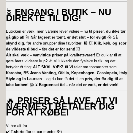
⏳
ENGANG I BUTIK – NU
DIREKTE TIL DIG!
Butikken er væk, men varerne lever videre – nu til
priser, du ikke tør
gå glip af!
🚀
Når lageret er tomt, er det slut – for evigt!
😱 Så
skynd dig
, før andre snupper dine favoritter! 🛍️ 💥
Klik, køb, og scor
de vildeste tilbud – før det er for sent!
💥
Alt skal væk – vanvittige priser på kvalitetsvarer!
Er du klar til at
gøre årets vildeste kup? 🎉 Vi lukkede den fysiske butik, og det
betyder ét ting:
ALT SKAL VÆK!
🛍️ Vi taler om topmærker som
Karostar, BS Jeans Vanting, Ofelia, Kopenhagen, Cassiopeia, Italy
Style og Ib Laursen
– og du kan få det til en
pris, der får dig til at
tabe kæben!
😱 ⏳
Begrænset tid – når det er væk, er det væk!
🔥
PRISER SÅ LAVE, AT VI
NÆRMEST BETALER DIG
FOR AT KØBE!
Vi har alt fra:
✔️
T-shirts
(for et par mønter 💸)