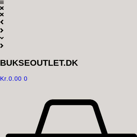
Videre
til
indhold
BUKSEOUTLET.DK
Kr.
0.00
0