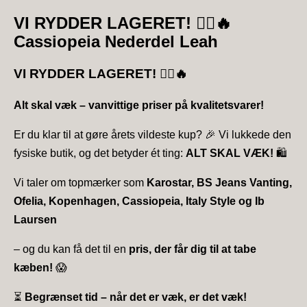
VI RYDDER LAGERET!
🏃‍♀️🔥
Cassiopeia Nederdel Leah
VI RYDDER LAGERET!
🏃‍♀️🔥
Alt skal væk – vanvittige priser på kvalitetsvarer!
Er du klar til at gøre årets vildeste kup? 🎉 Vi lukkede den
fysiske butik, og det betyder ét ting:
ALT SKAL VÆK!
🛍️
Vi taler om topmærker som
Karostar, BS Jeans Vanting,
Ofelia, Kopenhagen, Cassiopeia, Italy Style og Ib
Laursen
– og du kan få det til en
pris, der får dig til at tabe
kæben!
😱
⏳
Begrænset tid – når det er væk, er det væk!