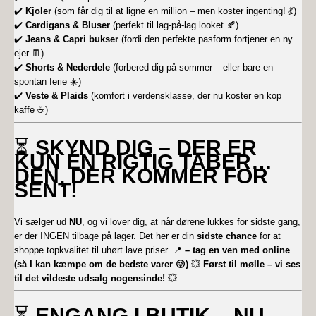
✔️
Kjoler
(som får dig til at ligne en million – men koster ingenting! 💃)
✔️
Cardigans & Bluser
(perfekt til lag-på-lag looket 🍂)
✔️
Jeans & Capri bukser
(fordi den perfekte pasform fortjener en ny
ejer 👖)
✔️
Shorts & Nederdele
(forbered dig på sommer – eller bare en
spontan ferie ☀️)
✔️
Veste & Plaids
(komfort i verdensklasse, der nu koster en kop
kaffe ☕)
⏳
SKYND DIG – DER ER
KUN ÉN RIGTIG TABER…
DEN, DER KOMMER FOR
SENT!
Vi sælger ud
NU
, og vi lover dig, at når dørene lukkes for sidste gang,
er der INGEN tilbage på lager. Det her er din
sidste chance
for at
shoppe topkvalitet til uhørt lave priser. 📍
– tag en ven med online
(så I kan kæmpe om de bedste varer 😜)
💥
Først til mølle – vi ses
til det vildeste udsalg nogensinde!
💥
⏳
ENGANG I BUTIK – NU