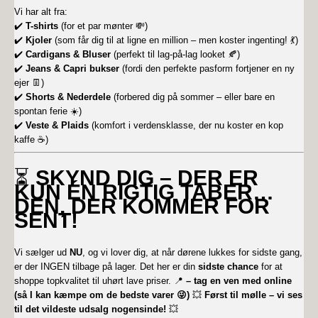
Vi har alt fra:
✔️
T-shirts
(for et par mønter 💸)
✔️
Kjoler
(som får dig til at ligne en million – men koster ingenting! 💃)
✔️
Cardigans & Bluser
(perfekt til lag-på-lag looket 🍂)
✔️
Jeans & Capri bukser
(fordi den perfekte pasform fortjener en ny
ejer 👖)
✔️
Shorts & Nederdele
(forbered dig på sommer – eller bare en
spontan ferie ☀️)
✔️
Veste & Plaids
(komfort i verdensklasse, der nu koster en kop
kaffe ☕)
⏳
SKYND DIG – DER ER
KUN ÉN RIGTIG TABER…
DEN, DER KOMMER FOR
SENT!
Vi sælger ud
NU
, og vi lover dig, at når dørene lukkes for sidste gang,
er der INGEN tilbage på lager. Det her er din
sidste chance
for at
shoppe topkvalitet til uhørt lave priser. 📍
– tag en ven med online
(så I kan kæmpe om de bedste varer 😜)
💥
Først til mølle – vi ses
til det vildeste udsalg nogensinde!
💥