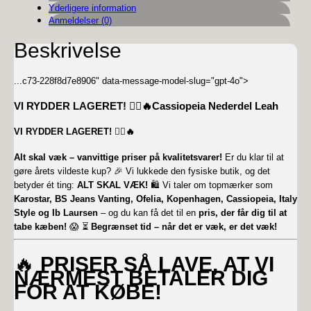
Yderligere information
Anmeldelser (0)
Beskrivelse
...
c73-228f8d7e8906" data-message-model-slug="gpt-4o">
VI RYDDER LAGERET!
🏃‍♀️🔥Cassiopeia Nederdel Leah
VI RYDDER LAGERET!
🏃‍♀️🔥
Alt skal væk – vanvittige priser på kvalitetsvarer!
Er du klar til at
gøre årets vildeste kup? 🎉 Vi lukkede den fysiske butik, og det
betyder ét ting:
ALT SKAL VÆK!
🛍️ Vi taler om topmærker som
Karostar, BS Jeans Vanting, Ofelia, Kopenhagen, Cassiopeia, Italy
Style og Ib Laursen
– og du kan få det til en
pris, der får dig til at
tabe kæben!
😱 ⏳
Begrænset tid – når det er væk, er det væk!
🔥
PRISER SÅ LAVE, AT VI
NÆRMEST BETALER DIG
FOR AT KØBE!