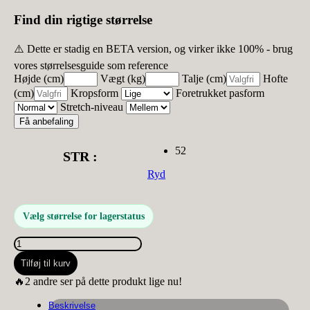
Find din rigtige størrelse
⚠️ Dette er stadig en BETA version, og virker ikke 100% - brug
vores størrelsesguide som reference
Højde (cm)
Vægt (kg)
Talje (cm)
Hofte
(cm)
Kropsform
Foretrukket pasform
Stretch-niveau
Få anbefaling
52
STR :
Ryd
Vælg størrelse for lagerstatus
Cassiopeia
Nederdel
Tilføj til kurv
Leah
antal
🔥2 andre ser på dette produkt lige nu!
Beskrivelse