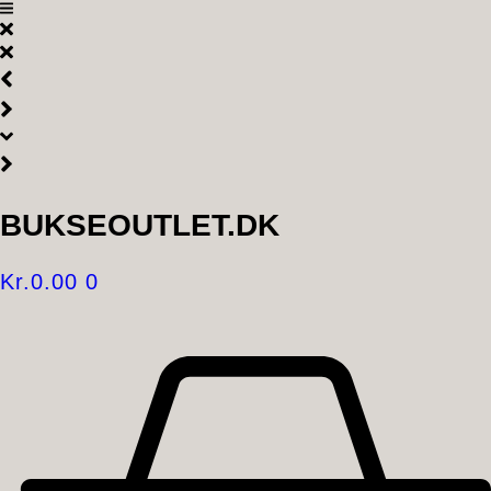
Videre
til
indhold
BUKSEOUTLET.DK
Kr.
0.00
0