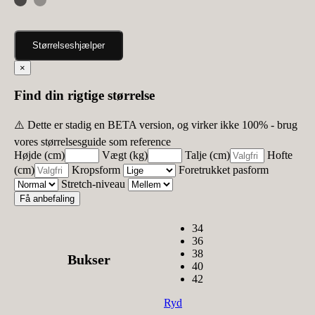
Størrelseshjælper
×
Find din rigtige størrelse
⚠️ Dette er stadig en BETA version, og virker ikke 100% - brug
vores størrelsesguide som reference
Højde (cm)
Vægt (kg)
Talje (cm)
Hofte
(cm)
Kropsform
Foretrukket pasform
Stretch-niveau
Få anbefaling
34
36
38
Bukser
40
42
Ryd