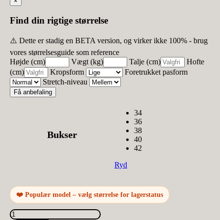
×
Find din rigtige størrelse
⚠️ Dette er stadig en BETA version, og virker ikke 100% - brug
vores størrelsesguide som reference
Højde (cm)
Vægt (kg)
Talje (cm)
Hofte
(cm)
Kropsform
Foretrukket pasform
Stretch-niveau
Få anbefaling
34
36
38
Bukser
40
42
Ryd
❤️ Populær model – vælg størrelse for lagerstatus
Jewelly