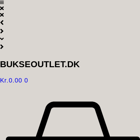
Videre
til
indhold
BUKSEOUTLET.DK
Kr.
0.00
0