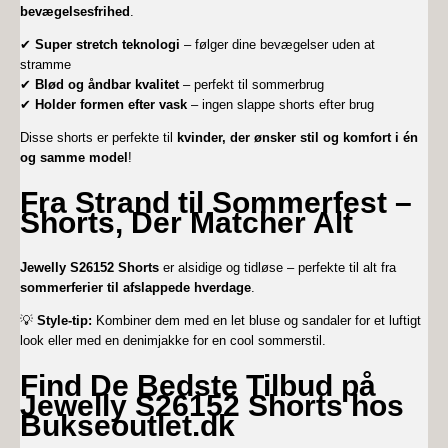
bevægelsesfrihed
.
✔
Super stretch teknologi
– følger dine bevægelser uden at
stramme
✔
Blød og åndbar kvalitet
– perfekt til sommerbrug
✔
Holder formen efter vask
– ingen slappe shorts efter brug
Disse shorts er perfekte til
kvinder, der ønsker stil og komfort i én
og samme model
!
Fra Strand til Sommerfest –
Shorts, Der Matcher Alt
Jewelly S26152 Shorts
er alsidige og tidløse – perfekte til alt fra
sommerferier til afslappede hverdage
.
💡
Style-tip:
Kombiner dem med en let bluse og sandaler for et luftigt
look eller med en denimjakke for en cool sommerstil.
Find De Bedste Tilbud på
Jewelly S26152 Shorts hos
Bukseoutlet.dk