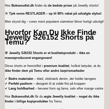
Hos
Bukseoutlet.dk
finder du
de bedste priser
på Jewelly shorts!
🎯
Tjek vores RESTLAGER – op til 80% rabat på udvalgte styles!
Men skynd dig – vores mest populære størrelser bliver hurtigt udsolgt!
Hvorfor Kan Du Ikke Finde
Jewelly S26152 Shorts på
Temu?
🛑
Jewelly S26152 Shorts er et kvalitetsprodukt – ikke en
masseproduceret engangsvare!
Disse shorts er fremstillet i
premium kvalitet
, hvilket betyder, at du
ikke finder dem på Temu eller andre lavprismarkeder
.
✔
Bedre materialer
– blød, slidstærk denim, der holder længere
✔
Perfekt pasform
– designet til at sidde flot på kroppen
✔
Lang holdbarhed
– bevarer form og farve, selv efter mange vaske
Hos
Bukseoutlet.dk
får du
ægte Jewelly kvalitet
–
noget du ikke
finder i billige kopiprodukter
fra Temu.