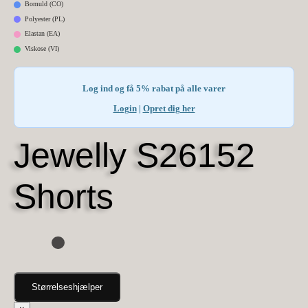
Bomuld (CO)
Polyester (PL)
Elastan (EA)
Viskose (VI)
Log ind og få 5% rabat på alle varer
Login
|
Opret dig her
Jewelly S26152
Shorts
Størrelseshjælper