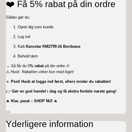
❤️ Få 5% rabat på din ordre
Sådan gør du:
Opret dig som kunde
Log ind
Køb
Karostar KM2799-16 Bordeaux
Behold dem
→ Så får du 5
% rabat
på din ordre 🎉
⚠️
Husk: Rabatten virker kun med login!
🔹
Psst! Husk at logge ind først, ellers mister du rabatten!
👉
Gør en god handel i dag og få ekstra fordele næste gang!
🔥
Klar, parat – SHOP NU!
🔥
Yderligere information