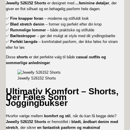
Jewelly S26152 Shorts
er designet med
...
feminine detaljer
, der
giver en flot silhuet og en behagelig pasform hele dagen.
✅
Fire knapper foran
– moderne og stilfuldt look
✅
Blød stretch denim
– former sig perfekt efter din krop
✅
Rummelige lommer
– både praktiske og stilfulde
✅
Bæltestropper
– gør det muligt at style med dit yndlingsbælte
✅
Perfekt længde
– komfortabel pasform, der ikke føles for stram
eller for løs
Disse
shorts
er det perfekte valg til både
casual outfits og
sommerlige anledninger
.
Jewelly S26152 Shorts
Ultimativ Komfort – Shorts,
Der Føles Som
Joggingbukser
Hvorfor vælge mellem
komfort og stil
, når du kan få begge dele?
Jewelly S26152 Shorts
er fremstillet i
blødt, åndbart denim med
stretch
, der sikrer
en fantastisk pasform og maksimal