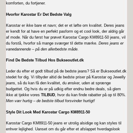
komforten, du fortjener.
Hvorfor Karostar Er Det Bedste Valg
Karostar er ikke bare et navn; det er et løfte om kvalitet. Deres jeans
er kendt for at have en perfekt pasform og et cool look, der aldrig går
af mode. Når du først har prøvet Karostar Cargo KM8911-50 jeans, vil
du forstå, hvorfor så mange sværger til dette mærke.
Deres jeans er
vanedannende – på den allerbedste måde.
Find De Bedste Tilbud Hos Bukseoutlet.dk
Leder du efter et godt tilbud på de bedste jeans? Så er Bukseoutlet.dk
stedet for dig. Vi tilbyder altid de bedste priser på Karostar og Jewelly
jeans, så du kan få den kvalitet, du ønsker, uden at sprænge
budgettet. Og hvis du er på udkig efter endnu bedre deals, så glem
ikke at tjekke vores
TILBUD
, hvor du kan finde rabatter på op til 80%.
Men vær hurtig – de bedste tilbud forsvinder hurtigt!
Style Dit Look Med Karostar Cargo KM8911-50
Karostar Cargo KM8911-50 jeans er utrolig alsidige og kan styles til
enhver lejlighed. Uanset om du går efter et afslappet hverdagslook