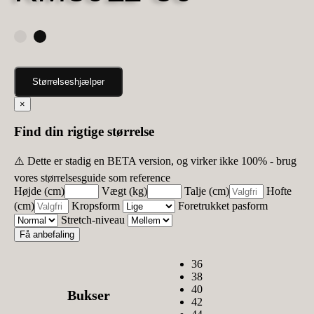
Størrelseshjælper
×
Find din rigtige størrelse
⚠️ Dette er stadig en BETA version, og virker ikke 100% - brug
vores størrelsesguide som reference
Højde (cm)
Vægt (kg)
Talje (cm)
Hofte
(cm)
Kropsform
Foretrukket pasform
Stretch-niveau
Få anbefaling
36
38
40
Bukser
42