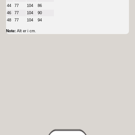
44
77
104
86
46
77
104
90
48
77
104
94
Note:
Alt er i cm.