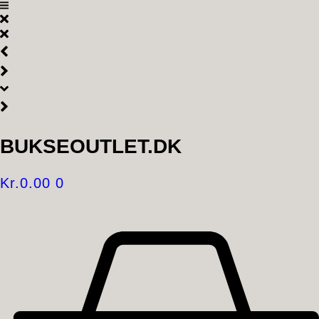
Videre
til
indhold
BUKSEOUTLET.DK
Kr.
0.00
0