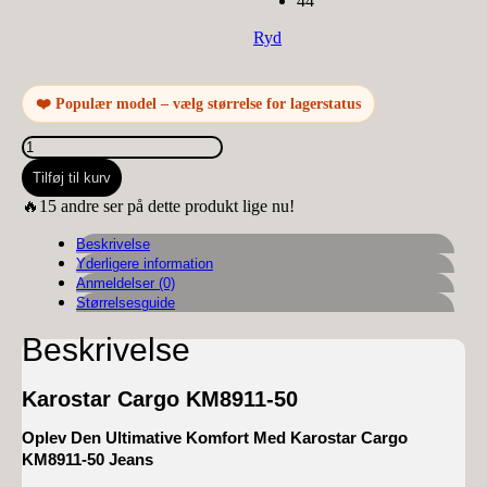
44
Ryd
❤️ Populær model – vælg størrelse for lagerstatus
Karostar
Cargo
Tilføj til kurv
KM8911-
50
🔥15 andre ser på dette produkt lige nu!
antal
Beskrivelse
Yderligere information
Anmeldelser (0)
Størrelsesguide
Beskrivelse
Karostar Cargo KM8911-50
Oplev Den Ultimative Komfort Med Karostar Cargo
KM8911-50 Jeans