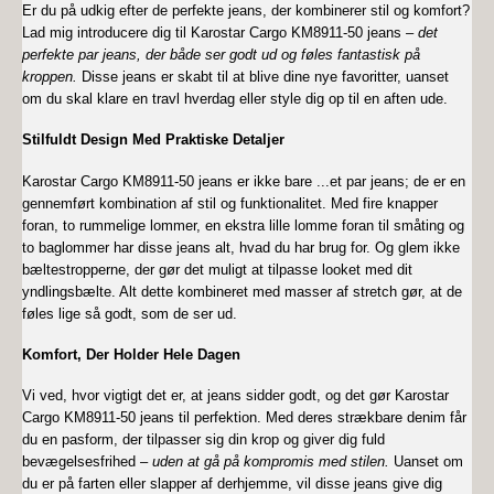
Er du på udkig efter de perfekte jeans, der kombinerer stil og komfort?
Lad mig introducere dig til Karostar Cargo KM8911-50 jeans
– det
perfekte par jeans, der både ser godt ud og føles fantastisk på
kroppen.
Disse jeans er skabt til at blive dine nye favoritter, uanset
om du skal klare en travl hverdag eller style dig op til en aften ude.
Stilfuldt Design Med Praktiske Detaljer
Karostar Cargo KM8911-50 jeans er ikke bare
...
et par jeans; de er en
gennemført kombination af stil og funktionalitet. Med fire knapper
foran, to rummelige lommer, en ekstra lille lomme foran til småting og
to baglommer har disse jeans alt, hvad du har brug for. Og glem ikke
bæltestropperne, der gør det muligt at tilpasse looket med dit
yndlingsbælte. Alt dette kombineret med masser af stretch gør, at de
føles lige så godt, som de ser ud.
Komfort, Der Holder Hele Dagen
Vi ved, hvor vigtigt det er, at jeans sidder godt, og det gør Karostar
Cargo KM8911-50 jeans til perfektion. Med deres strækbare denim får
du en pasform, der tilpasser sig din krop og giver dig fuld
bevægelsesfrihed
– uden at gå på kompromis med stilen.
Uanset om
du er på farten eller slapper af derhjemme, vil disse jeans give dig