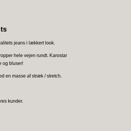
ts
itets jeans i lækkert look.
ropper hele vejen rundt. Karostar
e og bluser!
d en masse af stræk / stretch.
vores kunder.