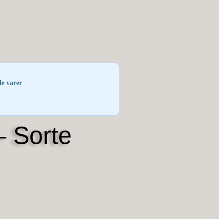
le varer
– Sorte