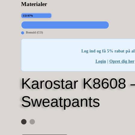
Materialer
CO 97%
Bomuld (CO)
Log ind og få 5% rabat på al
Login
|
Opret dig her
Karostar K8608 
Sweatpants