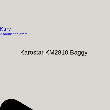
Kurv
Annullér en ordre
Karostar KM2810 Baggy
P
V