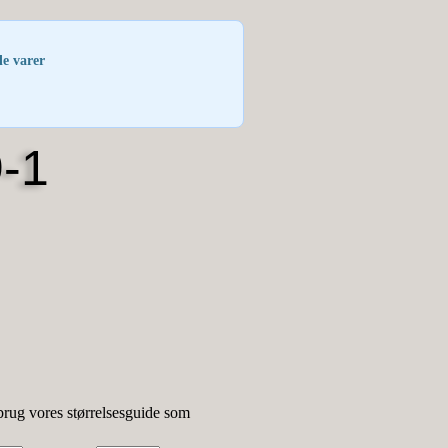
le varer
-1
brug vores størrelsesguide som