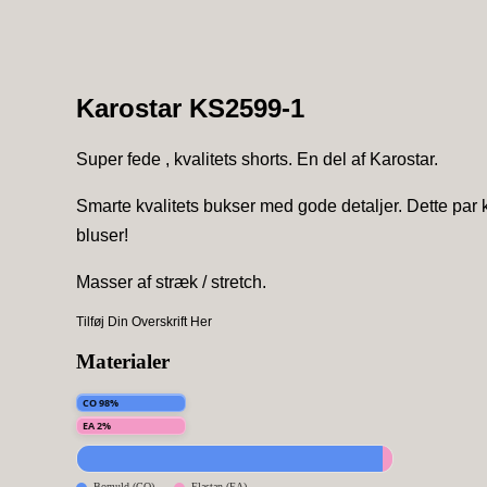
Karostar KS2599-1
Super fede , kvalitets shorts. En del af Karostar.
Smarte kvalitets bukser med gode detaljer. Dette par 
bluser!
Masser af stræk / stretch.
Tilføj Din Overskrift Her
Materialer
CO 98%
EA 2%
Bomuld (CO)
Elastan (EA)