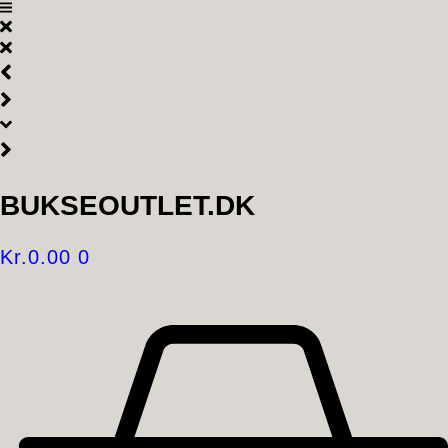
Videre
til
indhold
BUKSEOUTLET.DK
Kr.
0.00
0