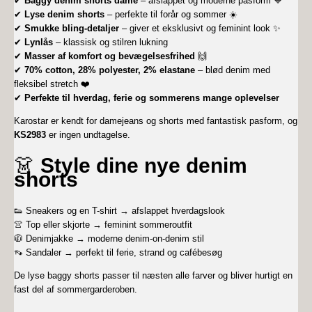
✔
Baggy denim shorts dame
– afslappet og moderne pasform 💙
✔
Lyse denim shorts
– perfekte til forår og sommer ☀️
✔
Smukke bling-detaljer
– giver et eksklusivt og feminint look ✨
✔
Lynlås
– klassisk og stilren lukning
✔
Masser af komfort og bevægelsesfrihed
🙌
✔
70% cotton, 28% polyester, 2% elastane
– blød denim med
fleksibel stretch ❤️
✔
Perfekte til hverdag, ferie og sommerens mange oplevelser
Karostar er kendt for damejeans og shorts med fantastisk pasform, og
KS2983
er ingen undtagelse.
👗
Style dine nye denim
shorts
👟 Sneakers og en T-shirt → afslappet hverdagslook
👚 Top eller skjorte → feminint sommeroutfit
🧥 Denimjakke → moderne denim-on-denim stil
👡 Sandaler → perfekt til ferie, strand og cafébesøg
De lyse baggy shorts passer til næsten alle farver og bliver hurtigt en
fast del af sommergarderoben.