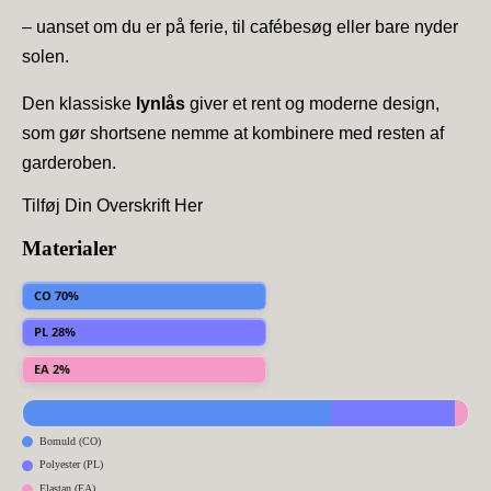
– uanset om du er på ferie, til cafébesøg eller bare nyder
solen.
Den klassiske
lynlås
giver et rent og moderne design,
som gør shortsene nemme at kombinere med resten af
garderoben.
Tilføj Din Overskrift Her
Materialer
CO 70%
PL 28%
EA 2%
Bomuld (CO)
Polyester (PL)
Elastan (EA)