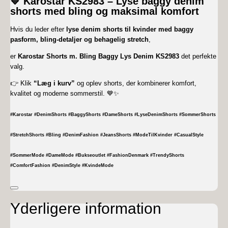
💙
Karostar KS2983 – Lyse baggy denim
shorts med bling og maksimal komfort
Hvis du leder efter
lyse denim shorts til kvinder med baggy
pasform, bling-detaljer og behagelig stretch
,
er
Karostar Shorts m. Bling Baggy Lys Denim KS2983
det perfekte
valg.
👉 Klik
“Læg i kurv”
og oplev shorts, der kombinerer komfort,
kvalitet og moderne sommerstil. 💙✨
#Karostar #DenimShorts #BaggyShorts #DameShorts #LyseDenimShorts #SommerShorts
#StretchShorts #Bling #DenimFashion #JeansShorts #ModeTilKvinder #CasualStyle
#SommerMode #DameMode #Bukseoutlet #FashionDenmark #TrendyShorts
#ComfortFashion #DenimStyle #KvindeMode
Yderligere information