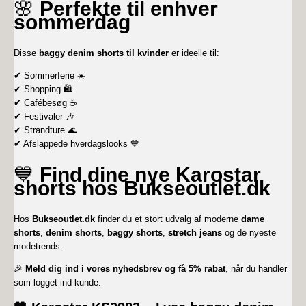
🌸
Perfekte til enhver
sommerdag
Disse
baggy denim shorts til kvinder
er ideelle til:
✔ Sommerferie ☀️
✔ Shopping 🛍️
✔ Cafébesøg ☕
✔ Festivaler 🎶
✔ Strandture 🌊
✔ Afslappede hverdagslooks 💙
💙
Find dine nye Karostar
shorts hos Bukseoutlet.dk
Hos
Bukseoutlet.dk
finder du et stort udvalg af moderne
dame
shorts
,
denim shorts
,
baggy shorts
,
stretch jeans
og de nyeste
modetrends.
🎉
Meld dig ind i vores nyhedsbrev og få 5% rabat
, når du handler
som logget ind kunde.