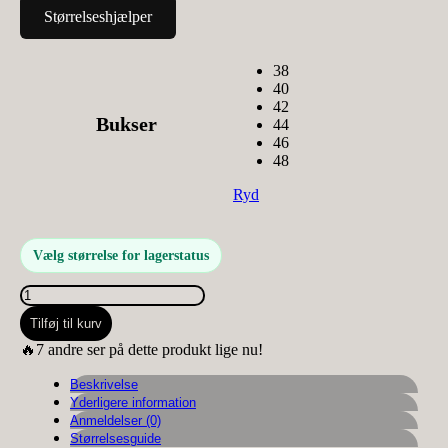
Størrelseshjælper
38
40
42
Bukser
44
46
48
Ryd
Vælg størrelse for lagerstatus
Karostar
shorts
Tilføj til kurv
m.
Bling
🔥7 andre ser på dette produkt lige nu!
Baggy
lys
Beskrivelse
denim
Yderligere information
KS2983
Anmeldelser (0)
antal
Størrelsesguide