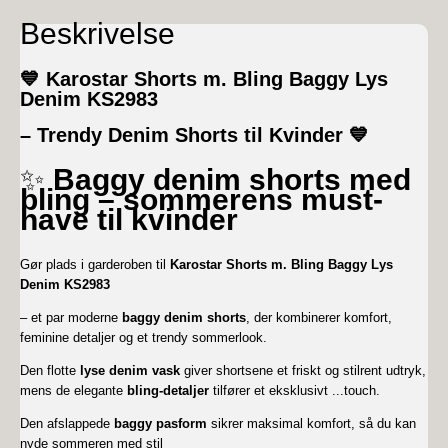
Beskrivelse
💙
Karostar Shorts m. Bling Baggy Lys
Denim KS2983
– Trendy Denim Shorts til Kvinder
💙
✨
Baggy denim shorts med
bling – sommerens must-
have til kvinder
Gør plads i garderoben til
Karostar Shorts m. Bling Baggy Lys
Denim KS2983
– et par moderne
baggy denim shorts
, der kombinerer komfort,
feminine detaljer og et trendy sommerlook.
Den flotte
lyse denim vask
giver shortsene et friskt og stilrent udtryk,
mens de elegante
bling-detaljer
tilfører et eksklusivt
...
touch.
Den afslappede
baggy pasform
sikrer maksimal komfort, så du kan
nyde sommeren med stil