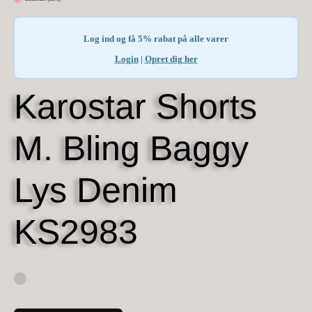
Log ind og få 5% rabat på alle varer
Login
|
Opret dig her
Karostar Shorts
M. Bling Baggy
Lys Denim
KS2983