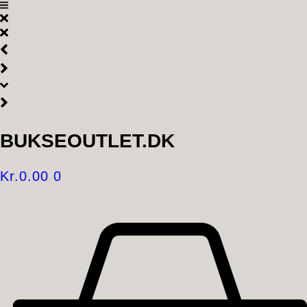
Videre
til
indhold
BUKSEOUTLET.DK
Kr.
0.00
0