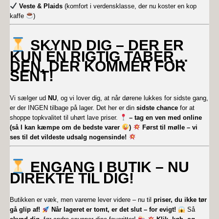
Veste & Plaids
(komfort i verdensklasse, der nu koster en kop
kaffe
)
SKYND DIG – DER ER
KUN ÉN RIGTIG TABER…
DEN, DER KOMMER FOR
SENT!
Vi sælger ud
NU
, og vi lover dig, at når dørene lukkes for sidste gang,
er der INGEN tilbage på lager. Det her er din
sidste chance
for at
shoppe topkvalitet til uhørt lave priser.
– tag en ven med online
(så I kan kæmpe om de bedste varer
)
Først til mølle – vi
ses til det vildeste udsalg nogensinde!
ENGANG I BUTIK – NU
DIREKTE TIL DIG!
Butikken er væk, men varerne lever videre – nu til
priser, du ikke tør
gå glip af!
Når lageret er tomt, er det slut – for evigt!
Så