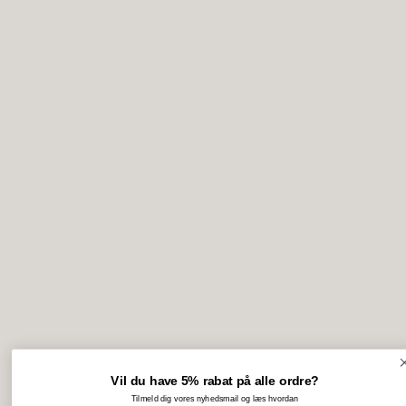
Vil du have 5% rabat på alle ordre?
Tilmeld dig vores nyhedsmail og læs hvordan