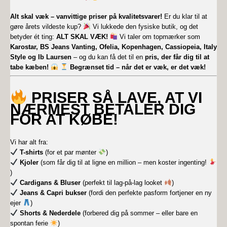
Alt skal væk – vanvittige priser på kvalitetsvarer!
Er du klar til at
gøre årets vildeste kup?
Vi lukkede den fysiske butik, og det
betyder ét ting:
ALT SKAL VÆK!
Vi taler om topmærker som
Karostar, BS Jeans Vanting, Ofelia, Kopenhagen, Cassiopeia, Italy
Style og Ib Laursen
– og du kan få det til en
pris, der får dig til at
tabe kæben!
Begrænset tid – når det er væk, er det væk!
PRISER SÅ LAVE, AT VI
NÆRMEST BETALER DIG
FOR AT KØBE!
Vi har alt fra:
T-shirts
(for et par mønter
)
Kjoler
(som får dig til at ligne en million – men koster ingenting!
)
Cardigans & Bluser
(perfekt til lag-på-lag looket
)
Jeans & Capri bukser
(fordi den perfekte pasform fortjener en ny
ejer
)
Shorts & Nederdele
(forbered dig på sommer – eller bare en
spontan ferie
)