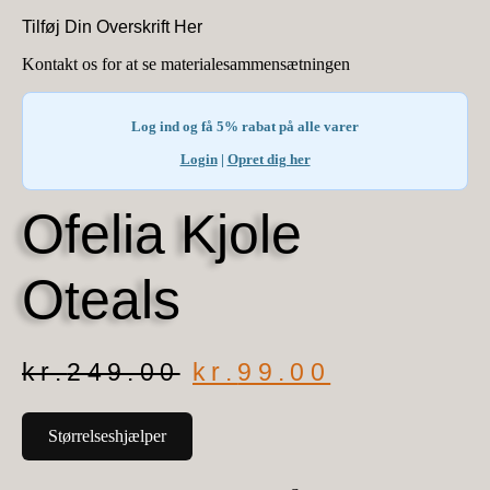
Tilføj Din Overskrift Her
Kontakt os for at se materialesammensætningen
Log ind og få 5% rabat på alle varer
Login
|
Opret dig her
Ofelia Kjole
Oteals
Den
Den
kr.
249.00
kr.
99.00
oprindelige
aktuelle
pris
pris
Størrelseshjælper
var:
er:
kr.249.00.
kr.99.00.