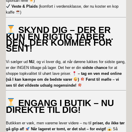
spontan ferie
)
Veste & Plaids
(komfort i verdensklasse, der nu koster en kop
kaffe
)
SKYND DIG – DER ER
KUN ÉN RIGTIG TABER…
DEN, DER KOMMER FOR
SENT!
Vi sælger ud
NU
, og vi lover dig, at når dørene lukkes for sidste gang,
er der INGEN tilbage på lager. Det her er din
sidste chance
for at
shoppe topkvalitet til uhørt lave priser.
– tag en ven med online
(så I kan kæmpe om de bedste varer
)
Først til mølle – vi
ses til det vildeste udsalg nogensinde!
ENGANG I BUTIK – NU
DIREKTE TIL DIG!
Butikken er væk, men varerne lever videre – nu til
priser, du ikke tør
gå glip af!
Når lageret er tomt, er det slut – for evigt!
Så