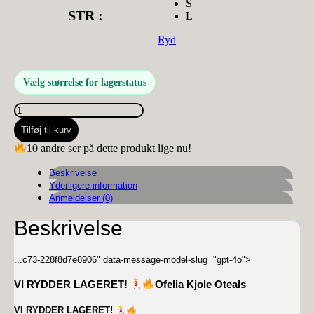
S
STR :
L
Ryd
Vælg størrelse for lagerstatus
Ofelia
Kjole
Tilføj til kurv
Oteals
antal
10 andre ser på dette produkt lige nu!
Beskrivelse
Yderligere information
Anmeldelser (0)
Beskrivelse
...
c73-228f8d7e8906" data-message-model-slug="gpt-4o">
VI RYDDER LAGERET!
Ofelia Kjole Oteals
VI RYDDER LAGERET!