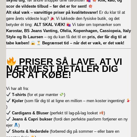
skynd dig
, før andre snupper dine favoritter!
Klik, køb, og
scor de vildeste tilbud – før det er for sent!
Alt skal væk – vanvittige priser på kvalitetsvarer!
Er du klar til at
gøre årets vildeste kup?
Vi lukkede den fysiske butik, og det
betyder ét ting:
ALT SKAL VÆK!
Vi taler om topmærker som
Karostar, BS Jeans Vanting, Ofelia, Kopenhagen, Cassiopeia, Italy
Style og Ib Laursen
– og du kan få det til en
pris, der får dig til at
tabe kæben!
Begrænset tid – når det er væk, er det væk!
PRISER SÅ LAVE, AT VI
NÆRMEST BETALER DIG
FOR AT KØBE!
Vi har alt fra:
T-shirts
(for et par mønter
)
Kjoler
(som får dig til at ligne en million – men koster ingenting!
)
Cardigans & Bluser
(perfekt til lag-på-lag looket
)
Jeans & Capri bukser
(fordi den perfekte pasform fortjener en ny
ejer
)
Shorts & Nederdele
(forbered dig på sommer – eller bare en