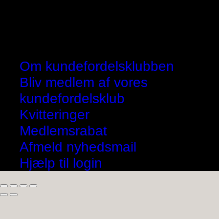
Om kundefordelsklubben
Bliv medlem af vores
kundefordelsklub
Kvitteringer
Medlemsrabat
Afmeld nyhedsmail
Hjælp til login