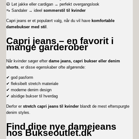
🧥 Let jakke eller cardigan → perfekt overgangslook
👡 Sandaler → ideel
sommerstil til kvinder
Capri jeans er et populært valg, når du vil have
komfortable
damebukser med stil
.
Capri jeans – en favorit i
mange garderober
Når kvinder søger efter
dame jeans, capri bukser eller denim
shorts
, er disse egenskaber ofte afgørende:
✔ god pasform
✔ fleksibelt stretch materiale
✔ moderne denim design
✔ alsidige bukser til hverdag
Derfor er
stretch capri jeans til kvinder
blandt de mest efterspurgte
denim styles.
Find dine nye damejeans
hos Bukseoutlet.dk