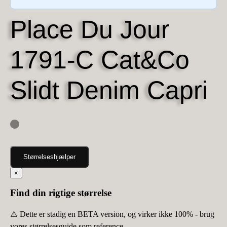
Place Du Jour
1791-C Cat&Co
Slidt Denim Capri
Størrelseshjælper
×
Find din rigtige størrelse
⚠️ Dette er stadig en BETA version, og virker ikke 100% - brug
vores størrelsesguide som reference