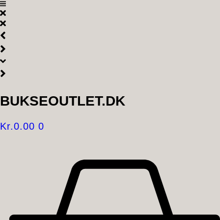
Videre
til
indhold
BUKSEOUTLET.DK
Kr.
0.00
0