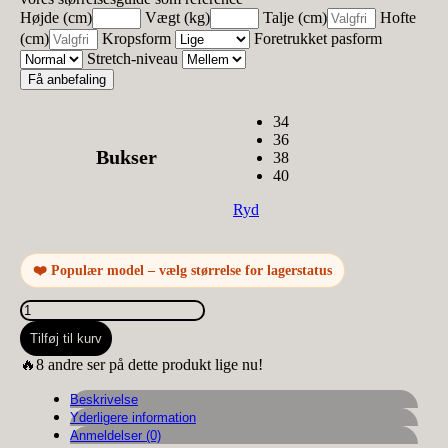
Højde (cm)
Vægt (kg)
Talje (cm)
Hofte
(cm)
Kropsform
Foretrukket pasform
Stretch-niveau
Få anbefaling
34
36
Bukser
38
40
Ryd
❤️ Populær model – vælg størrelse for lagerstatus
Place
du
Tilføj til kurv
Jour
1791-
🔥8 andre ser på dette produkt lige nu!
C
Cat&Co
Beskrivelse
slidt
Yderligere information
denim
Anmeldelser (0)