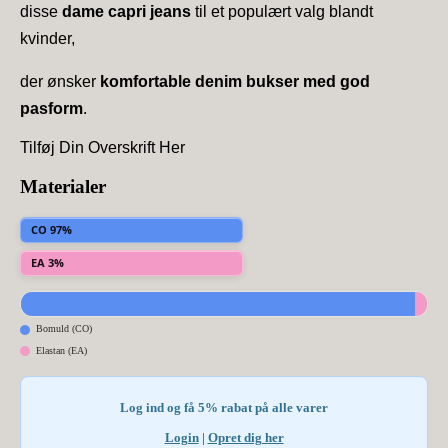
disse
dame capri jeans
til et populært valg blandt
kvinder,
der ønsker
komfortable denim bukser med god
pasform
.
Tilføj Din Overskrift Her
Materialer
CO 97%
EA 3%
Bomuld (CO)
Elastan (EA)
Log ind og få 5% rabat på alle varer
Login
|
Opret dig her