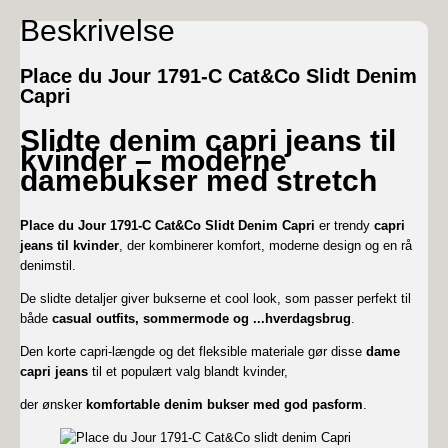
Capri
antal
Beskrivelse
Place du Jour 1791-C Cat&Co Slidt Denim
Capri
Slidte denim capri jeans til
kvinder – moderne
damebukser med stretch
Place du Jour 1791-C Cat&Co Slidt Denim Capri
er trendy
capri
jeans til kvinder
, der kombinerer komfort, moderne design og en rå
denimstil.
De slidte detaljer giver bukserne et cool look, som passer perfekt til
både
casual outfits, sommermode og
...
hverdagsbrug
.
Den korte capri-længde og det fleksible materiale gør disse
dame
capri jeans
til et populært valg blandt kvinder,
der ønsker
komfortable denim bukser med god pasform
.