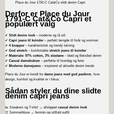
Place du Jour 1791-C Cat&Co slidt denim Capri
Derfor er Place du Jour
1791-C Cat&Co Capri et
populært valg
✔
Slidt denim look
– moderne og rå stil
✔
Capri jeans til kvinder
– perfekt længde til forår og sommer
✔
4 knapper
– karakteristisk og trendy lukning
✔
God stretch
– komfortable
stretch jeans til kvinder
✔
Materiale: 97% cotton, 3% elastane
– blød og fleksibel denim
✔
Casual damebukser
– perfekte til hverdag og ferie
✔
Moderne damejeans
– inspireret af aktuelle denim trends
Place du Jour er kendt for
dame jeans med god pasform
, hvor
design, komfort og kvalitet er i fokus.
Sådan styler du dine slidte
denim capri jeans
👟 Sneakers og T-shirt → afslappet
casual denim look
👚 Sommerbluse → feminin og stilfuld outfit