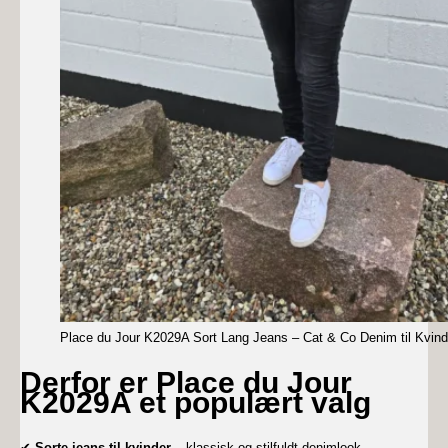
Place du Jour K2029A Sort Lang Jeans – Cat & Co Denim til Kvind
Derfor er Place du Jour
K2029A et populært valg
✔
Sorte jeans til kvinder
– klassisk og stilfuldt denimlook