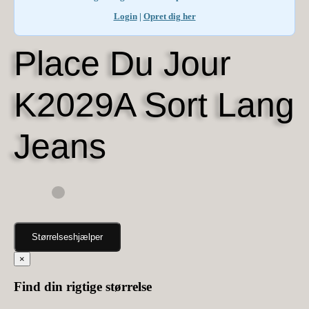
Login
|
Opret dig her
Place Du Jour
K2029A Sort Lang
Jeans
Størrelseshjælper
×
Find din rigtige størrelse