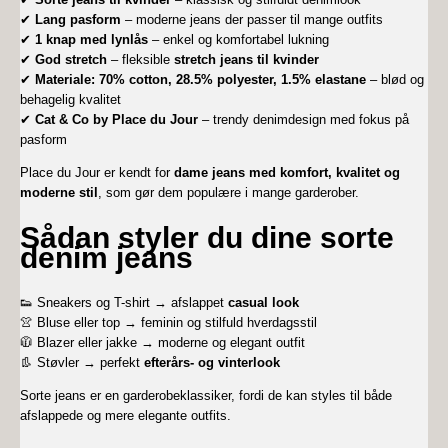
✔
Lang pasform
– moderne jeans der passer til mange outfits
✔
1 knap med lynlås
– enkel og komfortabel lukning
✔
God stretch
– fleksible
stretch jeans til kvinder
✔
Materiale: 70% cotton, 28.5% polyester, 1.5% elastane
– blød og
behagelig kvalitet
✔
Cat & Co by Place du Jour
– trendy denimdesign med fokus på
pasform
Place du Jour er kendt for
dame jeans med komfort, kvalitet og
moderne stil
, som gør dem populære i mange garderober.
Sådan styler du dine sorte
denim jeans
👟 Sneakers og T-shirt → afslappet
casual look
👚 Bluse eller top → feminin og stilfuld hverdagsstil
🧥 Blazer eller jakke → moderne og elegant outfit
👢 Støvler → perfekt
efterårs- og vinterlook
Sorte jeans er en garderobeklassiker, fordi de kan styles til både
afslappede og mere elegante outfits.