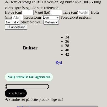
⚠️ Dette er stadig en BETA version, og virker ikke 100% - brug
vores størrelsesguide som reference
Højde (cm)
Vægt (kg)
Talje (cm)
Hofte
(cm)
Kropsform
Foretrukket pasform
Stretch-niveau
Få anbefaling
34
36
38
Bukser
40
42
Ryd
Vælg størrelse for lagerstatus
Place
du
Tilføj til kurv
Jour
K2029A
🔥3 andre ser på dette produkt lige nu!
sort