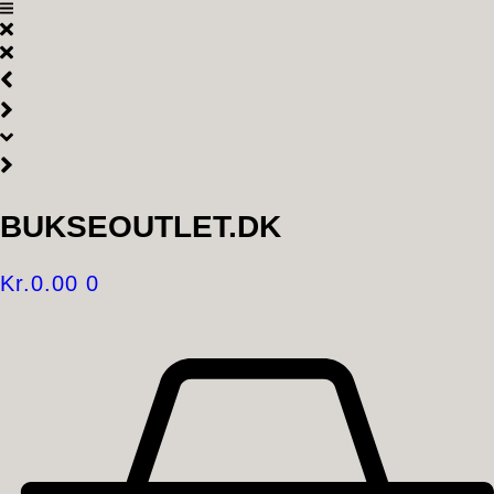
Videre
til
indhold
BUKSEOUTLET.DK
Kr.
0.00
0