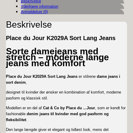
lang
Beskrivelse
Jeans
Yderligere information
antal
Anmeldelser (0)
Beskrivelse
Place du Jour K2029A Sort Lang Jeans
Sorte damejeans med
stretch – moderne lange
jeans med komfort
Place du Jour K2029A Sort Lang Jeans
er stilrene
dame jeans i
sort denim
,
designet til kvinder der ønsker en kombination af komfort, moderne
pasform og klassisk stil.
Modellen er en del af
Cat & Co by Place du
...
Jour
, som er kendt for
fashionable
denim jeans til kvinder med god pasform og
fleksibilitet
.
Den lange længde giver et elegant og tidløst look, mens det