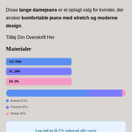
Disse
lange damejeans
er et oplagt valg for kvinder, der
ønsker
komfortable jeans med stretch og moderne
design
.
Tilføj Din Overskrift Her
Materialer
CO 70%
PL 29%
EA 2%
Bomuld (CO)
Polyester (PL)
Elastan (EA)
Log ind og få 5% rabat på alle varer