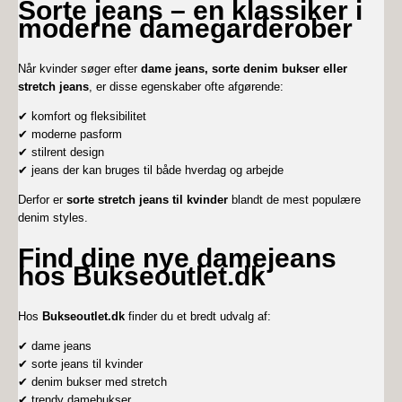
Sorte jeans – en klassiker i
moderne damegarderober
Når kvinder søger efter
dame jeans, sorte denim bukser eller
stretch jeans
, er disse egenskaber ofte afgørende:
✔ komfort og fleksibilitet
✔ moderne pasform
✔ stilrent design
✔ jeans der kan bruges til både hverdag og arbejde
Derfor er
sorte stretch jeans til kvinder
blandt de mest populære
denim styles.
Find dine nye damejeans
hos Bukseoutlet.dk
Hos
Bukseoutlet.dk
finder du et bredt udvalg af:
✔ dame jeans
✔ sorte jeans til kvinder
✔ denim bukser med stretch
✔ trendy damebukser