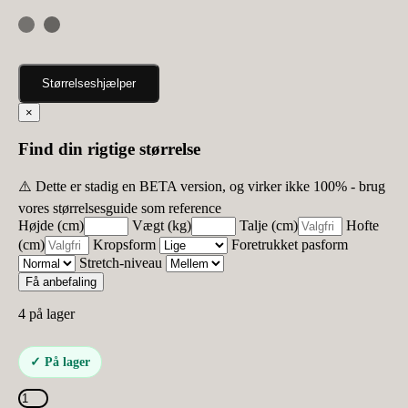
Størrelseshjælper
×
Find din rigtige størrelse
⚠️ Dette er stadig en BETA version, og virker ikke 100% - brug
vores størrelsesguide som reference
Højde (cm)
Vægt (kg)
Talje (cm)
Hofte
(cm)
Kropsform
Foretrukket pasform
Stretch-niveau
Få anbefaling
4 på lager
✓ På lager
Vanting