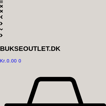
Videre
til
indhold
BUKSEOUTLET.DK
Kr.
0.00
0