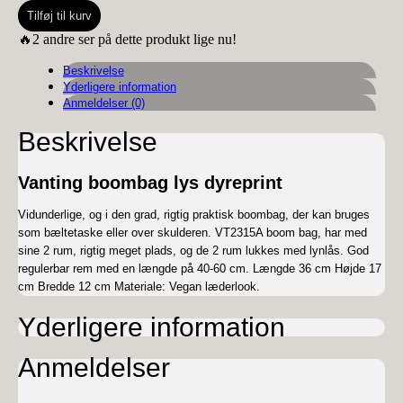
boombag
Tilføj til kurv
lys
dyreprint
🔥2 andre ser på dette produkt lige nu!
antal
Beskrivelse
Yderligere information
Anmeldelser (0)
Beskrivelse
Vanting boombag lys dyreprint
Vidunderlige, og i den grad, rigtig praktisk boombag, der kan bruges
som bæltetaske eller over skulderen. VT2315A boom bag, har med
sine 2 rum, rigtig meget plads, og de 2 rum lukkes med lynlås. God
regulerbar rem med en længde på 40-60 cm. Længde 36 cm Højde 17
cm Bredde 12 cm Materiale: Vegan læderlook.
Yderligere information
Anmeldelser