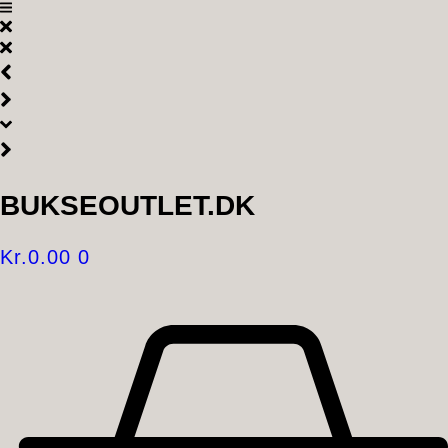
Videre
til
indhold
BUKSEOUTLET.DK
Kr.
0.00
0