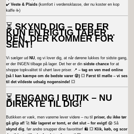
✔️
Veste & Plaids
(komfort i verdensklasse, der nu koster en kop
kaffe ☕)
⏳
SKYND DIG – DER ER
KUN ÉN RIGTIG TABER…
DEN, DER KOMMER FOR
SENT!
Vi sælger ud
NU
, og vi lover dig, at når dørene lukkes for sidste gang,
er der INGEN tilbage på lager. Det her er din
sidste chance
for at
shoppe topkvalitet til uhørt lave priser. 📍
– tag en ven med online
(så I kan kæmpe om de bedste varer 😜)
💥
Først til mølle – vi ses
til det vildeste udsalg nogensinde!
💥
⏳
ENGANG I BUTIK – NU
DIREKTE TIL DIG!
Butikken er væk, men varerne lever videre – nu til
priser, du ikke tør
gå glip af!
🚀
Når lageret er tomt, er det slut – for evigt!
😱 Så
skynd dig
, før andre snupper dine favoritter! 🛍️ 💥
Klik, køb, og scor