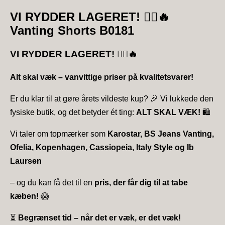
VI RYDDER LAGERET!
🏃‍♀️🔥
Vanting Shorts B0181
VI RYDDER LAGERET!
🏃‍♀️🔥
Alt skal væk – vanvittige priser på kvalitetsvarer!
Er du klar til at gøre årets vildeste kup? 🎉 Vi lukkede den
fysiske butik, og det betyder ét ting:
ALT SKAL VÆK!
🛍️
Vi taler om topmærker som
Karostar, BS Jeans Vanting,
Ofelia, Kopenhagen, Cassiopeia, Italy Style og Ib
Laursen
– og du kan få det til en
pris, der får dig til at tabe
kæben!
😱
⏳
Begrænset tid – når det er væk, er det væk!