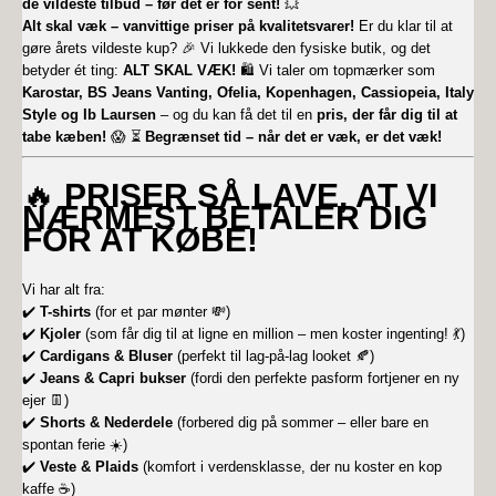
de vildeste tilbud – før det er for sent!
💥
Alt skal væk – vanvittige priser på kvalitetsvarer!
Er du klar til at
gøre årets vildeste kup? 🎉 Vi lukkede den fysiske butik, og det
betyder ét ting:
ALT SKAL VÆK!
🛍️ Vi taler om topmærker som
Karostar, BS Jeans Vanting, Ofelia, Kopenhagen, Cassiopeia, Italy
Style og Ib Laursen
– og du kan få det til en
pris, der får dig til at
tabe kæben!
😱 ⏳
Begrænset tid – når det er væk, er det væk!
🔥
PRISER SÅ LAVE, AT VI
NÆRMEST BETALER DIG
FOR AT KØBE!
Vi har alt fra:
✔️
T-shirts
(for et par mønter 💸)
✔️
Kjoler
(som får dig til at ligne en million – men koster ingenting! 💃)
✔️
Cardigans & Bluser
(perfekt til lag-på-lag looket 🍂)
✔️
Jeans & Capri bukser
(fordi den perfekte pasform fortjener en ny
ejer 👖)
✔️
Shorts & Nederdele
(forbered dig på sommer – eller bare en
spontan ferie ☀️)
✔️
Veste & Plaids
(komfort i verdensklasse, der nu koster en kop
kaffe ☕)