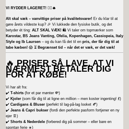
VI RYDDER LAGERET!
🏃‍♀️🔥
Alt skal væk – vanvittige priser på kvalitetsvarer!
Er du klar til at
gøre årets vildeste kup? 🎉 Vi lukkede den fysiske butik, og det
betyder ét ting:
ALT SKAL VÆK!
🛍️ Vi taler om topmærker som
Karostar, BS Jeans Vanting, Ofelia, Kopenhagen, Cassiopeia, Italy
Style og Ib Laursen
– og du kan få det til en
pris, der får dig til at
tabe kæben!
😱 ⏳
Begrænset tid – når det er væk, er det væk!
🔥
PRISER SÅ LAVE, AT VI
NÆRMEST BETALER DIG
FOR AT KØBE!
Vi har alt fra:
✔️
T-shirts
(for et par mønter 💸)
✔️
Kjoler
(som får dig til at ligne en million – men koster ingenting! 💃)
✔️
Cardigans & Bluser
(perfekt til lag-på-lag looket 🍂)
✔️
Jeans & Capri bukser
(fordi den perfekte pasform fortjener en ny
ejer 👖)
✔️
Shorts & Nederdele
(forbered dig på sommer – eller bare en
spontan ferie ☀️)