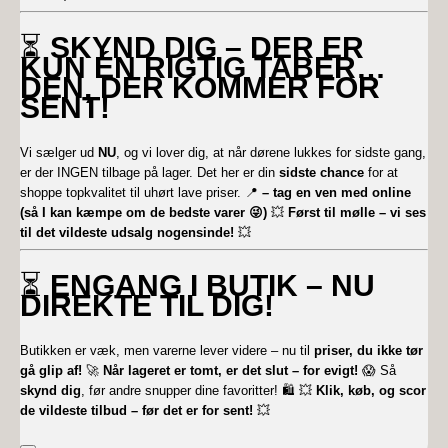
⏳
SKYND DIG – DER ER
KUN ÉN RIGTIG TABER…
DEN, DER KOMMER FOR
SENT!
Vi sælger ud
NU
, og vi lover dig, at når dørene lukkes for sidste gang,
er der INGEN tilbage på lager. Det her er din
sidste chance
for at
shoppe topkvalitet til uhørt lave priser. 📍
– tag en ven med online
(så I kan kæmpe om de bedste varer 😜)
💥
Først til mølle – vi ses
til det vildeste udsalg nogensinde!
💥
⏳
ENGANG I BUTIK – NU
DIREKTE TIL DIG!
Butikken er væk, men varerne lever videre – nu til
priser, du ikke tør
gå glip af!
🚀
Når lageret er tomt, er det slut – for evigt!
😱 Så
skynd dig
, før andre snupper dine favoritter! 🛍️ 💥
Klik, køb, og scor
de vildeste tilbud – før det er for sent!
💥