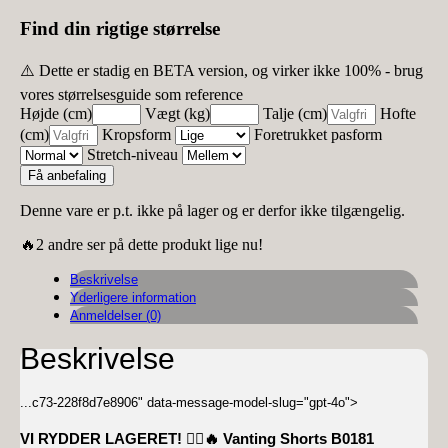
Find din rigtige størrelse
⚠️ Dette er stadig en BETA version, og virker ikke 100% - brug
vores størrelsesguide som reference
Højde (cm)
Vægt (kg)
Talje (cm)
Hofte
(cm)
Kropsform
Foretrukket pasform
Stretch-niveau
Få anbefaling
Denne vare er p.t. ikke på lager og er derfor ikke tilgængelig.
🔥2 andre ser på dette produkt lige nu!
Beskrivelse
Yderligere information
Anmeldelser (0)
Beskrivelse
...
c73-228f8d7e8906" data-message-model-slug="gpt-4o">
VI RYDDER LAGERET!
🏃‍♀️🔥 Vanting Shorts B0181