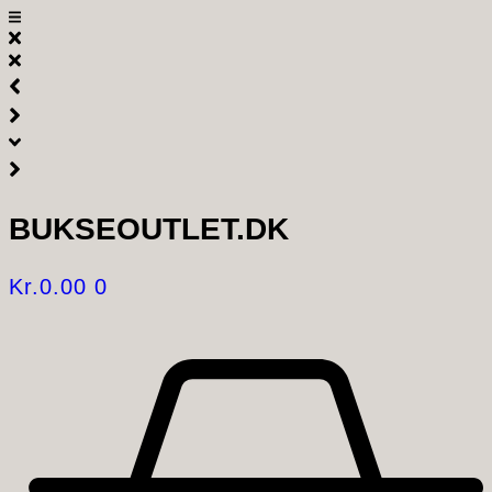
Videre
til
indhold
BUKSEOUTLET.DK
Kr.
0.00
0